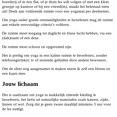
boerderij of in een flat, of je thuis les wilt volgen of met een klein
groepje op kantoor of bij een vriend(in), maakt het helemaal niets
uit! Denk aan voldoende ruimte voor een yogamat per deelnemer.
Om yoga onder goede omstandigheden te beoefenen mag de ruimte
aan enkele eenvoudige criteria’s voldoen.
De ruimte moet toegang tot daglicht en frisse lucht hebben, via een
(dak)raam of een deur.
De ruimte moet schoon en opgeruimd zijn.
Het is prettig om yoga in een kalme ruimte te beoefenen, zonder
telefoongerinkel, tv of storende geluiden door andere bewoners.
Om de sfeer nog aangenamer te maken neem ik zelf een bloem en
een kaars mee.
Jouw lichaam
Het is raadzaam om yoga in makkelijk zittende kleding te
beoefenen, het liefst uit natuurlijke materialen zoals katoen, zijde,
linnen of wol. Zorg dat je geen zware maaltijd minstens 3 uur voor
de les nuttigt.